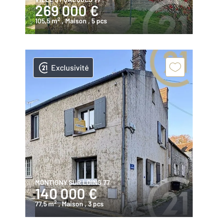
269 000 €
2
105,5 m
, Maison
, 5 pcs
Exclusivité
MONTIGNY SUR LOING 77
140 000 €
2
77,5 m
, Maison
, 3 pcs