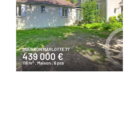
BOURRON MARLOTTE 77
439 000 €
2
116 m
, Maison
, 6 pcs