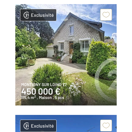
Exclusivité
MONTIGNY SUR LOING 77
450 000 €
2
115,4 m
, Maison
, 5 pcs
Exclusivité