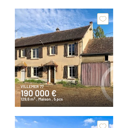
VILLEMER 77
190 000 €
2
129,6 m
, Maison
, 5 pcs