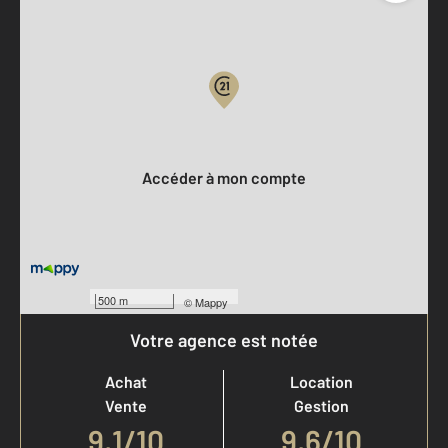
Parlons de vous, parlons biens
Votre compte :
Accéder à mon compte
500 m
©
Mappy
Votre agence est notée
Achat
Location
Vente
Gestion
9,1
/
10
9,6/10