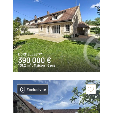
DORMELLES 77
390 000 €
2
138,2 m
, Maison
, 6 pcs
Exclusivité