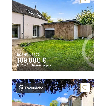
DORMELLES 77
189 000 €
2
85,2 m
, Maison
, 4 pcs
Exclusivité