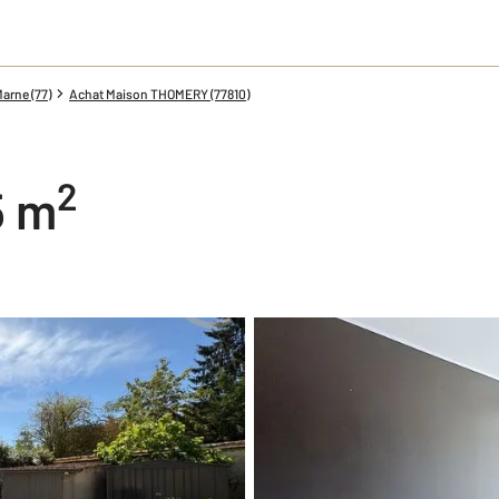
arne (77)
Achat Maison THOMERY (77810)
2
5 m