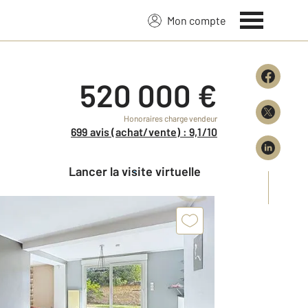
Mon compte
520 000 €
Honoraires charge vendeur
699 avis (achat/vente) : 9,1/10
Lancer la visite virtuelle