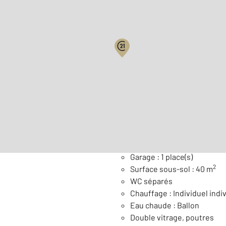
Surface habitable : 176,6 
Nombre de pièces : 8
[Voi
Général
Garage : 1 place(s)
2
Surface sous-sol : 40 m
WC séparés
Chauffage : Individuel indiv
Eau chaude : Ballon
Double vitrage, poutres