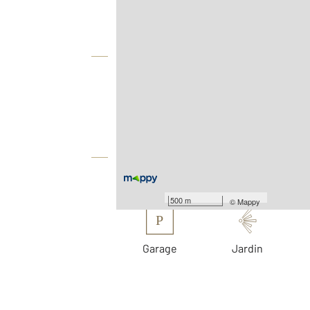
Vue globale
2
Surface totale : 231,8 m
2
Surface terrain : 674 m
Équipements
Les plus
500 m
©
Mappy
P
Garage
Jardin