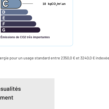
18
kgCO
/m
.an
2
2
Émissions de CO2 très importantes
rgie pour un usage standard entre 2350,0 € et 3240,0 € indexé
sualités
ement