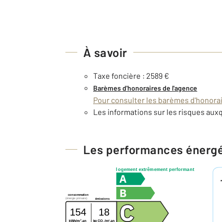
À savoir
Taxe foncière : 2589 €
Barèmes d'honoraires de l'agence
Pour consulter les barèmes d'honorair
Les informations sur les risques auxq
Les performances énerg
logement extrêmement performant
consommation
(énergie primaire)
émissions
154
18
2
2
kg CO
/m
.an
kWh/m
.an