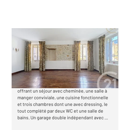
DORMELLES 77
2
100,72 m
, 5 pièces
Ref : 24265
Maison à vendre
199 000 €
DORMELLES, charmante maison ancienne
offrant un séjour avec cheminée, une salle à
manger conviviale, une cuisine fonctionnelle
et trois chambres dont une avec dressing, le
tout complété par deux WC et une salle de
bains. Un garage double indépendant avec ...