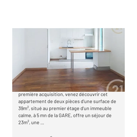
CHAMPAGNE SUR SEINE 77
2
39,15 m
, 2 pièces
Ref : 24353
Appartement F2 à vendre
95 000 €
CHAMPAGNE SUR SEINE, idéal investisseur ou
première acquisition, venez découvrir cet
appartement de deux pièces d'une surface de
39m², situé au premier étage d'un immeuble
calme, à 5 mn de la GARE, offre un séjour de
23m², une ...