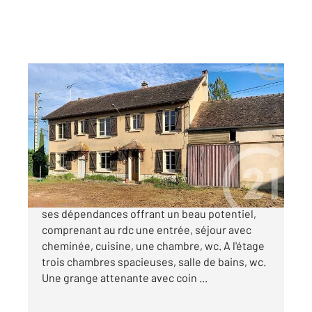
VILLEMER 77
2
129,57 m
, 5 pièces
Ref : 21682
Maison à vendre
190 000 €
Située à VILLEMER, Maison d'habitation avec
ses dépendances offrant un beau potentiel,
comprenant au rdc une entrée, séjour avec
cheminée, cuisine, une chambre, wc. A l'étage
trois chambres spacieuses, salle de bains, wc.
Une grange attenante avec coin ...