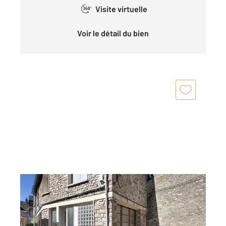
Visite virtuelle
360°
Voir le détail du bien
MORET SUR LOING 77
2
86,70 m
, 5 pièces
Ref : 23712
Appartement F5 à vendre