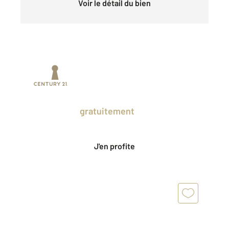
Voir le détail du bien
Prenez un temps d'avance sur le marché
en profitant
gratuitement
des Ventes
Privées CENTURY 21.
J'en profite