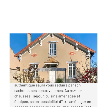
VILLE ST JACQUES 77
2
105,49 m
, 5 pièces
Ref : 24225
Maison à vendre
269 000 €
Située à VILLE SAINT JACQUES, cette maison
authentique saura vous séduire par son
cachet et ses beaux volumes. Au rez-de-
chaussée : séjour, cuisine aménagée et
équipée, salon (possibilité d'être aménager en
seconde chambre au rez-de-chaussée), WC et