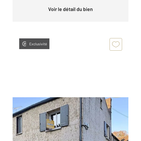
Voir le détail du bien
Exclusivité
MONTIGNY SUR LOING 77
2
77,52 m
, 3 pièces
Ref : 24129
Maison à vendre
140 000 €