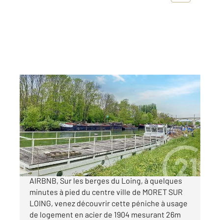
MORET SUR LOING 77
2
80 m
Ref : 24147
à vendre
70 000 €
IDEAL RESIDENCE SECONDAIRE OU LOCATION
AIRBNB, Sur les berges du Loing, à quelques
minutes à pied du centre ville de MORET SUR
LOING, venez découvrir cette péniche à usage
de logement en acier de 1904 mesurant 26m