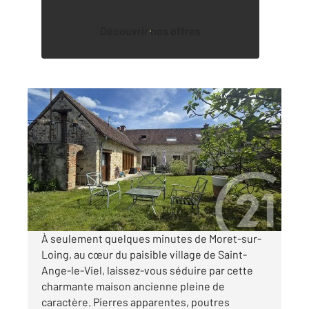
Découvrir nos offres
ST ANGE LE VIEL 77
2
167 m
, 5 pièces
Ref : 24340
Maison à vendre
259 000 €
Visiter le site dédié
À seulement quelques minutes de Moret-sur-
Loing, au cœur du paisible village de Saint-
Ange-le-Viel, laissez-vous séduire par cette
charmante maison ancienne pleine de
caractère. Pierres apparentes, poutres