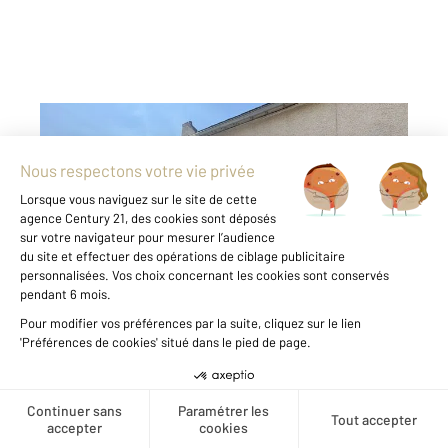
MORET LOING ET ORVANNE 77
2
116,48 m
, 5 pièces
Ref : 24268
Maison à vendre
295 000 €
Venez découvrir à VENEUX LES SABLONS,
cette maison à proximité immédiate de toutes
les commodités. Au rez-de-chaussée, elle se
compose d'un séjour, d'une salle à manger,
d'une cuisine aménagée, d'une buanderie,
d'une salle de bains ...
Créer une alerte