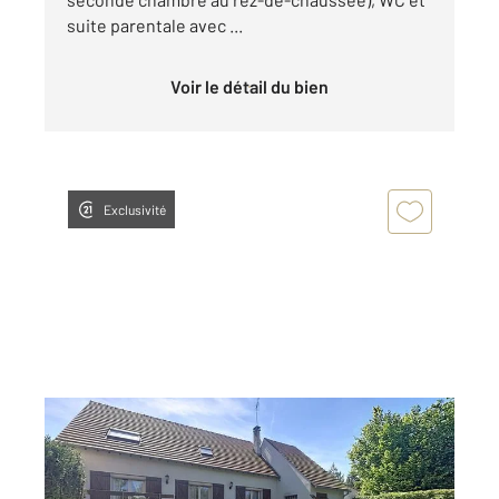
suite parentale avec ...
Voir le détail du bien
Exclusivité
MORET LOING ET ORVANNE 77
2
126,77 m
, 5 pièces
Ref : 24296