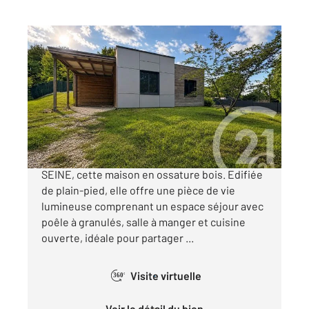
VERNOU LA CELLE SUR SEINE 77
2
80,38 m
, 4 pièces
Ref : 24294
Maison à vendre
230 000 €
Venez découvrir à VERNOU LA CELLE SUR
SEINE, cette maison en ossature bois. Edifiée
de plain-pied, elle offre une pièce de vie
lumineuse comprenant un espace séjour avec
poêle à granulés, salle à manger et cuisine
ouverte, idéale pour partager ...
Visite virtuelle
360°
Voir le détail du bien