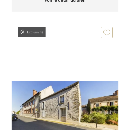
Exclusivité
MACHAULT 77
2
123 m
Ref : 24111
Immeuble à vendre
250 000 €