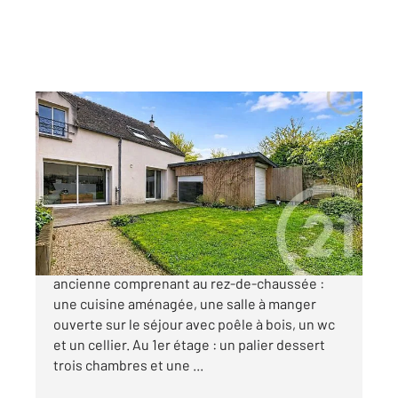
DORMELLES 77
2
85,18 m
, 4 pièces
Ref : 24355
Maison à vendre
189 000 €
Venez découvrir à DORMELLES, cette maison
ancienne comprenant au rez-de-chaussée :
une cuisine aménagée, une salle à manger
ouverte sur le séjour avec poêle à bois, un wc
et un cellier. Au 1er étage : un palier dessert
trois chambres et une ...