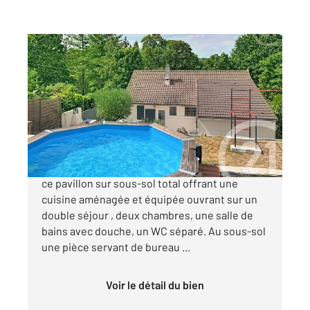
MORET LOING ET ORVANNE 77
2
73,43 m
, 4 pièces
Ref : 24384
Maison à vendre
254 900 €
MORET LOING ET ORVANNE, venez découvrir
ce pavillon sur sous-sol total offrant une
cuisine aménagée et équipée ouvrant sur un
double séjour , deux chambres, une salle de
bains avec douche, un WC séparé. Au sous-sol
une pièce servant de bureau ...
Voir le détail du bien