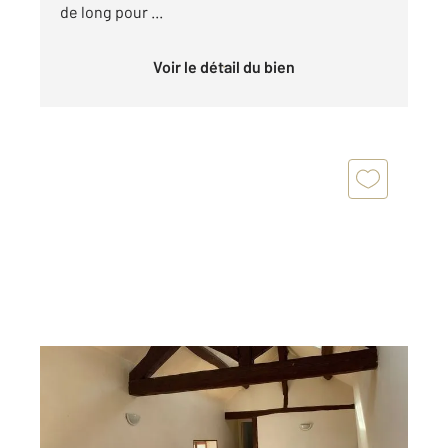
de long pour ...
Voir le détail du bien
CHAMPAGNE SUR SEINE 77
2
61,10 m
, 3 pièces
Ref : 22116
Appartement F3 à vendre