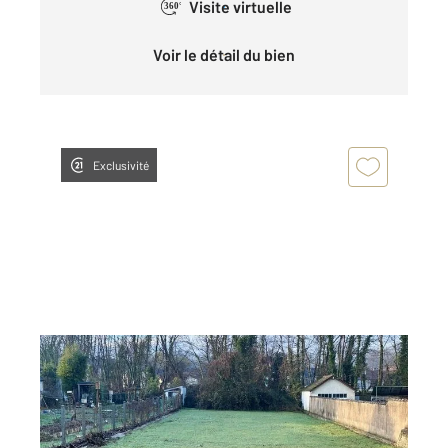
Visite virtuelle
360°
Voir le détail du bien
Exclusivité
MORET LOING ET ORVANNE 77
2
645 m
Ref : 24363
Terrain à vendre