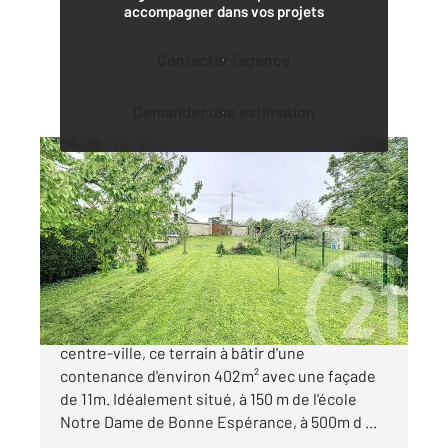
accompagner dans vos projets
Contacter l'agence
Demander une estimation
MORET SUR LOING 77
2
402 m
Ref : 23818
Terrain à vendre
125 000 €
Venez découvrir à quelques minutes à pied du
centre-ville, ce terrain à bâtir d'une
contenance d'environ 402m² avec une façade
de 11m. Idéalement situé, à 150 m de l'école
Notre Dame de Bonne Espérance, à 500m d ...