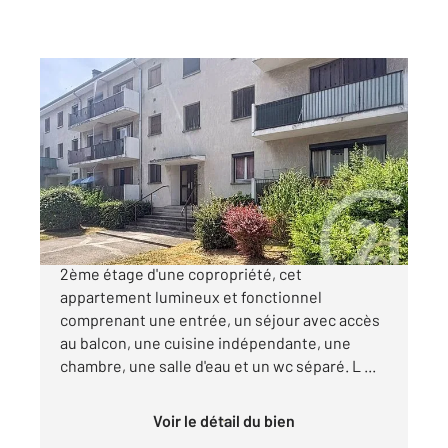
MORET LOING ET ORVANNE 77
2
46,17 m
, 2 pièces
Ref : 24364
Appartement F2 à vendre
124 950 €
Venez découvrir à VENEUX LES SABLONS, au
2ème étage d'une copropriété, cet
appartement lumineux et fonctionnel
comprenant une entrée, un séjour avec accès
au balcon, une cuisine indépendante, une
chambre, une salle d'eau et un wc séparé. L ...
Voir le détail du bien